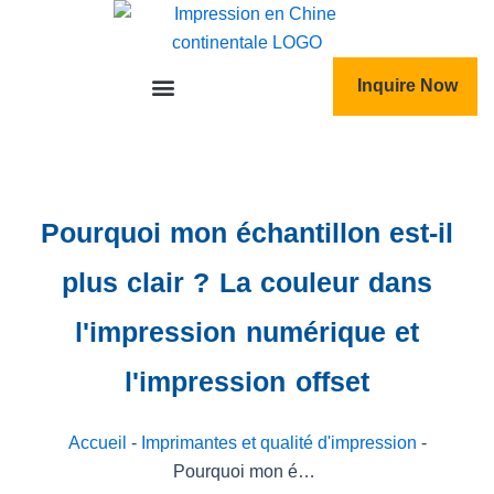
跳
至
内
Inquire Now
容
Pourquoi mon échantillon est-il
plus clair ? La couleur dans
l'impression numérique et
l'impression offset
Accueil
-
Imprimantes et qualité d'impression
-
Pourquoi mon échantillon est-il plus clair ? La couleur dans l'impression numérique et l'impression offset