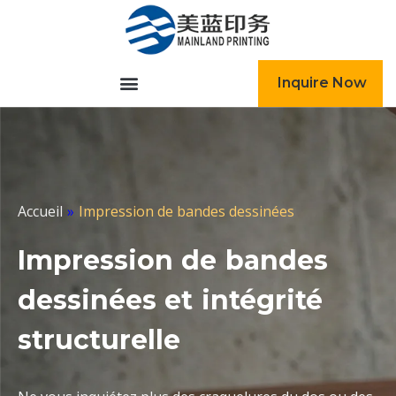
跳
至
内
容
Inquire Now
Accueil
»
Impression de bandes dessinées
Impression de bandes
dessinées et intégrité
structurelle