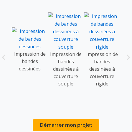
Impression de
co
Impression de
Impression de
bandes
rig
bandes
bandes
dessinées
book
dessinées à
dessinées à
couverture
couverture
souple
rigide
Démarrer mon projet