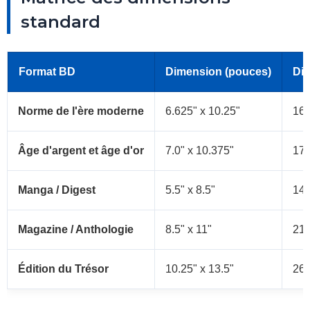
standard
Format BD
Dimension (pouces)
Di
Norme de l'ère moderne
6.625" x 10.25"
16,
Âge d'argent et âge d'or
7.0" x 10.375"
17,
Manga / Digest
5.5" x 8.5"
14,
Magazine / Anthologie
8.5" x 11"
21,
Édition du Trésor
10.25" x 13.5"
26,