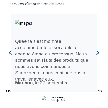
services d'impression de livres.
Le 
rem
Queena s'est montrée
son
accommodante et serviable à
fia
chaque étape du processus. Nous
tra
sommes satisfaits des produits que
qua
nous avons commandés à
ave
Shenzhen et nous continuerons à
travailler avec eux.
Pie
Mariana
, le 27 septembre
Classé
4.7
/ 5 sur la base de
26 commentaires
. Afficher nos derniers
commentaires.