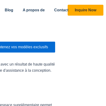
Inquire Now
Blog
A propos de
Contact
ession de livres
tenez vos modèles exclusifs
 avec un résultat de haute qualité
e d'assistance à la conception.
et espace supplémentaire permet