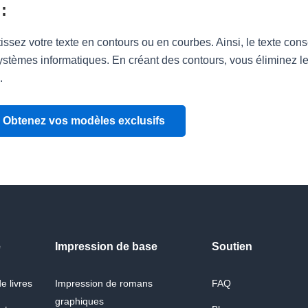
:
tissez votre texte en contours ou en courbes. Ainsi, le texte co
 systèmes informatiques. En créant des contours, vous éliminez le
.
Obtenez vos modèles exclusifs
e
Impression de base
Soutien
e livres
Impression de romans
FAQ
graphiques