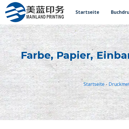
跳
至
Startseite
Buchdru
内
容
Farbe, Papier, Einba
Startseite
-
Druckmet