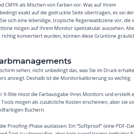
 und CMYK als Mischen von Farben vor. Was auf Ihrem
unbedingt exakt auf die gedruckte Seite übertragen, es sei de
Sie sich eine lebendige, tropische Regenwaldszene vor, die i
ottöne mögen auf Ihrem Monitor spektakulär aussehen. Ab
richtig konvertiert wurden, können diese Grüntöne gräulic
 Farbmanagements
dschirm sehen, nicht unbedingt das, was Sie im Druck erhalte
s anzeigt. Deshalb ist die Monitorkalibrierung so wichtig.
 X-Rite misst die Farbausgabe Ihres Monitors und erstellt e
e Tools mögen als zusätzliche Kosten erscheinen, aber sie si
ollfarbigen Büchern.
 die Proofing-Phase auslassen. Ein "Softproof" (eine PDF-Dat
 und Text zu überprüfen, aber kein zuverlässiger Indikator f