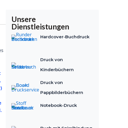
Unsere
Dienstleistungen
Hardcover-Buchdruck
es
Druck von
Kinderbüchern
t
.
Druck von
)
Pappbilderbüchern
e
Notebook-Druck
.