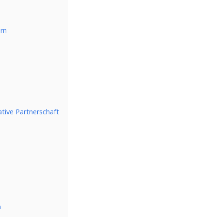
ern
tive Partnerschaft
n