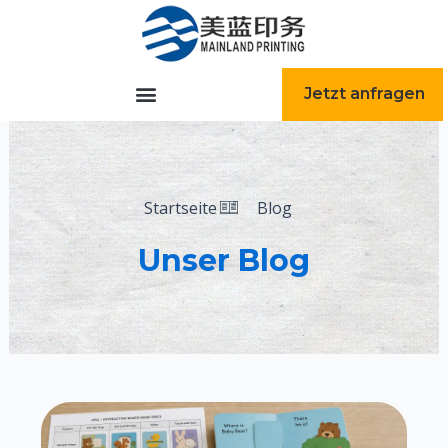
跳
至
内
容
Jetzt anfragen
Startseite
Blog
Unser Blog
Seite
Seite
Seite
Seite
Seite