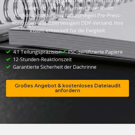
unterstützen Verlage und Unternehmen bei der
Skalierung ihrer Marken mit makellosen
Flachdruckbindungen, fachkundigen Pre-Press-
Kontrollen und zuverlässigem DDP-Versand. Ihre
Vision, entwickelt für die Ewigkeit.
4:1 Teilungspräzision
FSC-zertifizierte Papiere
12-Stunden-Reaktionszeit
Garantierte Sicherheit der Dachrinne
Großes Angebot & kostenloses Dateiaudit
anfordern