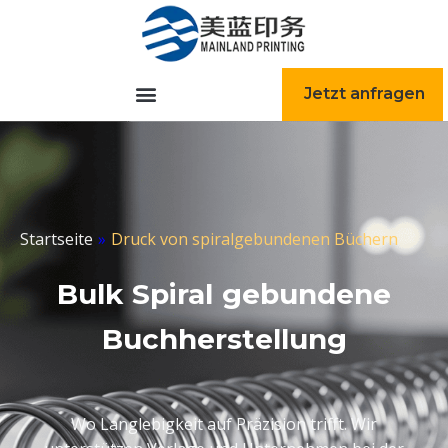
跳
至
内
容
Jetzt anfragen
Startseite
»
Druck von spiralgebundenen Büchern
Bulk Spiral gebundene
Buchherstellung
Wo Langlebigkeit auf Präzision trifft. Wir