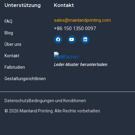
Unterstützung
Kontakt
sales@mainlandprinting.com
FAQ
+86 150 1350 0097
Blog
F
Y
L
a
o
i
Über uns
c
u
n
e
t
k
b
u
e
Kontakt
o
b
d
o
e
i
Leder-Muster herunterladen
k
n
Fallstudien
Gestaltungsrichtlinien
Datenschutz
Bedingungen und Konditionen
© 2026 Mainland Printing. Alle Rechte vorbehalten.