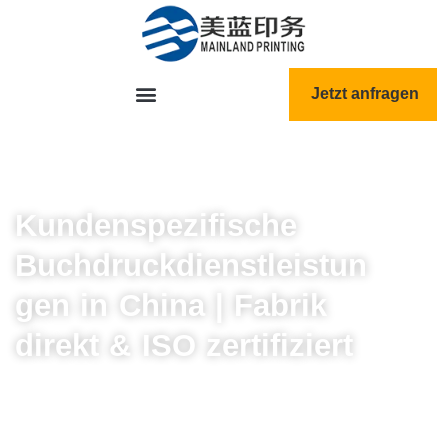
跳
至
内
容
Jetzt anfragen
Kundenspezifische
Buchdruckdienstleistun
gen in China | Fabrik
direkt & ISO zertifiziert
Holen Sie sich Offsetdruckqualität zu
Direktpreisen. Wir helfen mehr als 300