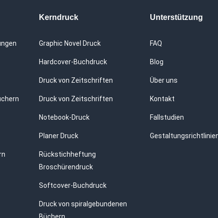
Kerndruck
Unterstützung
ungen
Graphic Novel Druck
FAQ
Hardcover-Buchdruck
Blog
Druck von Zeitschriften
Über uns
üchern
Druck von Zeitschriften
Kontakt
Notebook-Druck
Fallstudien
Planer Druck
Gestaltungsrichtlinie
rn
Rückstichheftung
Broschürendruck
Softcover-Buchdruck
Druck von spiralgebundenen
Büchern