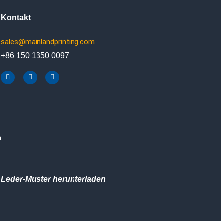
Kontakt
sales@mainlandprinting.com
+86 150 1350 0097
F
Y
L
a
o
i
c
u
n
e
t
k
b
u
e
o
b
d
o
e
i
k
n
n
Leder-Muster herunterladen