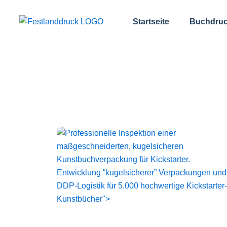
跳
至
Startseite
Buchdruc
内
容
Entwicklung “kugelsicherer” Verpackungen und
DDP-Logistik für 5.000 hochwertige Kickstarter-
Kunstbücher">