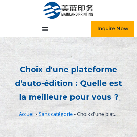
跳
至
内
容
Inquire Now
Choix d'une plateforme
d'auto-édition : Quelle est
la meilleure pour vous ?
Accueil
-
Sans catégorie
-
Choix d'une plateforme d'auto-édition : Quelle est la meilleure pour vous ?