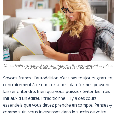
Un écrivain travaillant sur son manuscrit, représentant la joie et
la concentration du processus d'écriture.
Soyons francs : l'autoédition n'est pas toujours gratuite,
contrairement à ce que certaines plateformes peuvent
laisser entendre. Bien que vous puissiez éviter les frais
initiaux d'un éditeur traditionnel, il y a des coûts
essentiels que vous devez prendre en compte. Pensez-y
comme suit : vous investissez dans le succès de votre