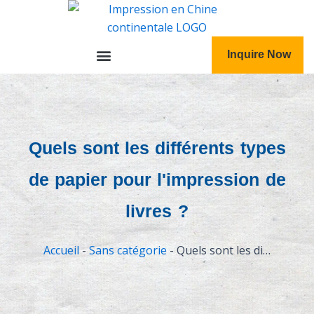
跳
至
内
Inquire Now
容
Quels sont les différents types
de papier pour l'impression de
livres ?
Accueil
-
Sans catégorie
-
Quels sont les différents types de papier pour l'impression de livres ?