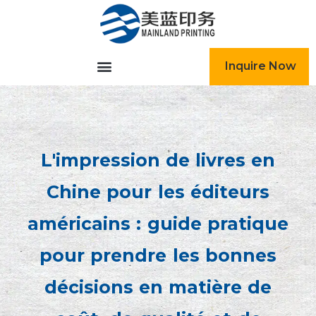
跳
至
内
容
Inquire Now
L'impression de livres en
Chine pour les éditeurs
américains : guide pratique
pour prendre les bonnes
décisions en matière de