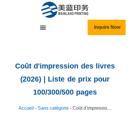
跳
至
内
容
Inquire Now
Coût d'impression des livres
(2026) | Liste de prix pour
100/300/500 pages
Accueil
-
Sans catégorie
-
Coût d'impression des livres (2026) | Liste de prix pour 100/300/500 pages