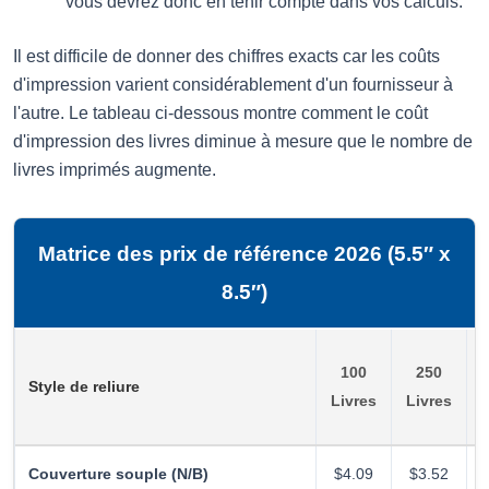
vous devrez donc en tenir compte dans vos calculs.
Il est difficile de donner des chiffres exacts car les coûts
d'impression varient considérablement d'un fournisseur à
l'autre. Le tableau ci-dessous montre comment le coût
d'impression des livres diminue à mesure que le nombre de
livres imprimés augmente.
Matrice des prix de référence 2026 (5.5″ x
8.5″)
100
250
Style de reliure
Livres
Livres
L
Couverture souple (N/B)
$4.09
$3.52