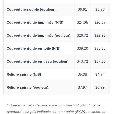
Couverture souple (couleur)
$6.61
$5.70
Couverture rigide imprimée (N/B)
$24.05
$20.67
$
Couverture rigide imprimée (couleur)
$26.72
$22.95
$
Couverture rigide en toile (N/B)
$39.20
$33.36
$
Couverture rigide en tissu (couleur)
$43.72
$37.20
$
Reliure spirale (N/B)
$5.38
$4.74
Reliure spirale (couleur)
$7.97
$6.99
*
Spécifications de référence :
Format 5.5″ x 8.5″, papier
standard. Les prix indiqués sont par unité (EXW) et varient en