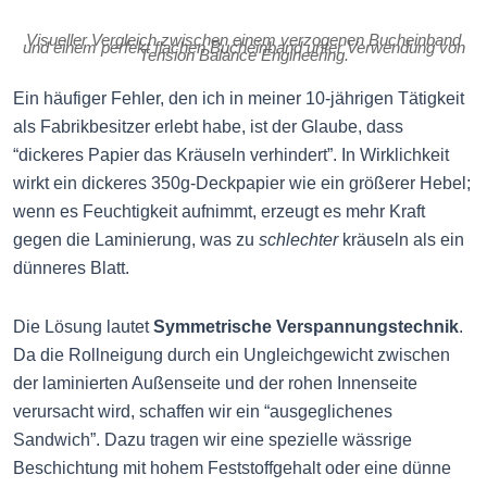
Visueller Vergleich zwischen einem verzogenen Bucheinband
und einem perfekt flachen Bucheinband unter Verwendung von
Tension Balance Engineering.
Ein häufiger Fehler, den ich in meiner 10-jährigen Tätigkeit
als Fabrikbesitzer erlebt habe, ist der Glaube, dass
“dickeres Papier das Kräuseln verhindert”. In Wirklichkeit
wirkt ein dickeres 350g-Deckpapier wie ein größerer Hebel;
wenn es Feuchtigkeit aufnimmt, erzeugt es mehr Kraft
gegen die Laminierung, was zu
schlechter
kräuseln als ein
dünneres Blatt.
Die Lösung lautet
Symmetrische Verspannungstechnik
.
Da die Rollneigung durch ein Ungleichgewicht zwischen
der laminierten Außenseite und der rohen Innenseite
verursacht wird, schaffen wir ein “ausgeglichenes
Sandwich”. Dazu tragen wir eine spezielle wässrige
Beschichtung mit hohem Feststoffgehalt oder eine dünne