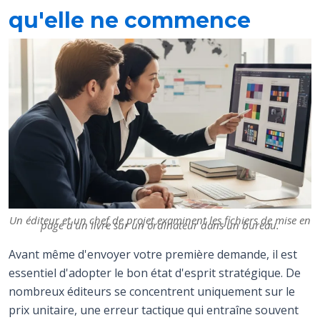
qu'elle ne commence
Un éditeur et un chef de projet examinent les fichiers de mise en
page d'un livre sur un ordinateur dans un bureau.
Avant même d'envoyer votre première demande, il est
essentiel d'adopter le bon état d'esprit stratégique. De
nombreux éditeurs se concentrent uniquement sur le
prix unitaire, une erreur tactique qui entraîne souvent