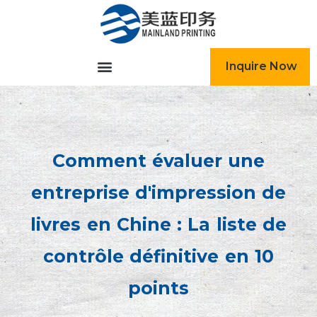
跳
至
内
容
Inquire Now
Comment évaluer une
entreprise d'impression de
livres en Chine : La liste de
contrôle définitive en 10
points