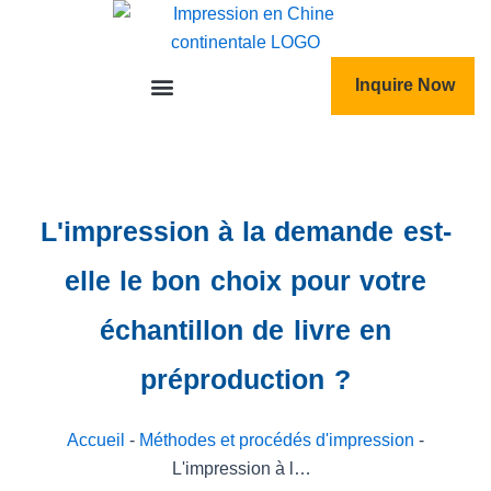
跳
至
内
Inquire Now
容
L'impression à la demande est-
elle le bon choix pour votre
échantillon de livre en
préproduction ?
Accueil
-
Méthodes et procédés d'impression
-
L'impression à la demande est-elle le bon choix pour votre échantillon de livre en préproduction ?