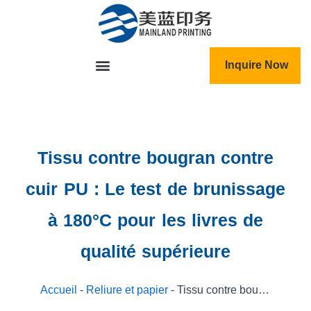
跳
至
内
容
Inquire Now
Tissu contre bougran contre
cuir PU : Le test de brunissage
à 180°C pour les livres de
qualité supérieure
Accueil
-
Reliure et papier
-
Tissu contre bougran contre cuir PU : Le test de brunissage à 180°C pour les livres de qualité supérieure