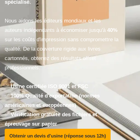
spécialisé.
Nous aidons les éditeurs mondiaux et les
auteurs indépendants à économiser jusqu'à
40%
sur les coûts d'impression sans compromettre la
qualité. De la couverture rigide aux livres
cartonnés, obtenez des résultats offset
professionnels.
✅
Usine certifiée ISO 9001 et FSC
✅
100% Qualité d'exportation (normes
américaines et européennes)
✅
Vérification gratuite des fichiers et
épreuvage sur papier
Obtenir un devis d'usine (réponse sous 12h)