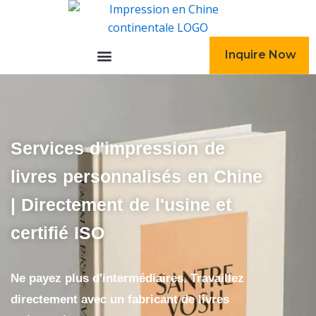
跳
至
内
Inquire Now
容
Services d'impression de
livres personnalisés en Chine
| Directement de l'usine et
certifié ISO
Ne payez plus d'intermédiaires. Travaillez
directement avec un fabricant de livres