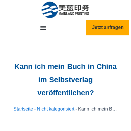
跳
至
内
容
Jetzt anfragen
Kann ich mein Buch in China
im Selbstverlag
veröffentlichen?
Startseite
-
Nicht kategorisiert
-
Kann ich mein Buch in China im Selbstverlag veröffentlichen?