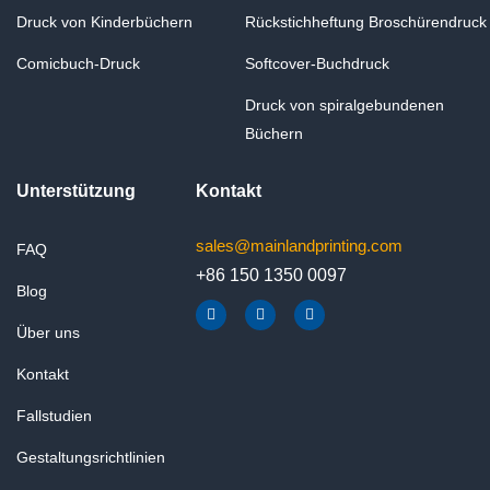
Druck von Kinderbüchern
Rückstichheftung Broschürendruck
Comicbuch-Druck
Softcover-Buchdruck
Druck von spiralgebundenen
Büchern
Unterstützung
Kontakt
sales@mainlandprinting.com
FAQ
+86 150 1350 0097
Blog
F
Y
L
a
o
i
Über uns
c
u
n
e
t
k
b
u
e
Kontakt
o
b
d
o
e
i
k
n
Fallstudien
Gestaltungsrichtlinien