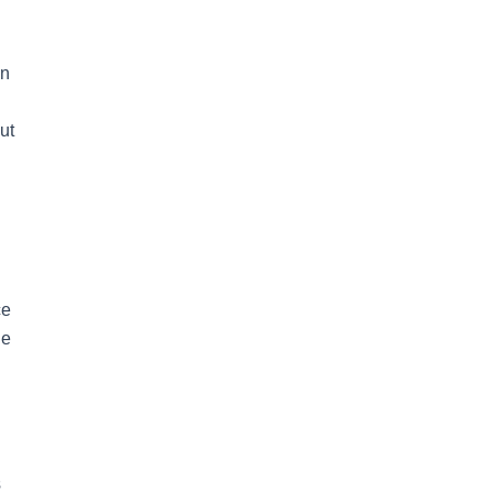
un
ut
ce
le
s