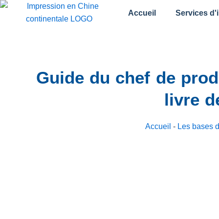
跳
Accueil
Services d'
至
内
容
Guide du chef de produ
livre 
Accueil
-
Les bases de