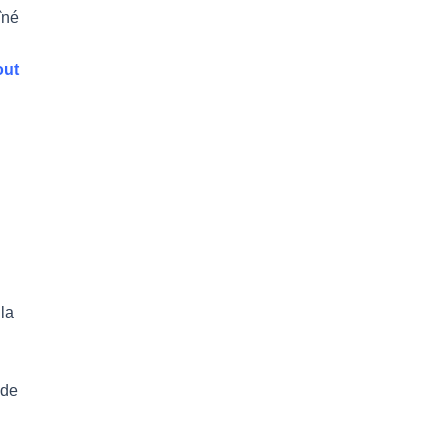
îné
out
 la
 de