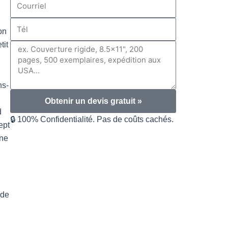
Courriel
Tél
on
tit
Message
ns-
.
Obtenir un devis gratuit »
d
🔒 100% Confidentialité. Pas de coûts cachés.
ept
 ne
 de