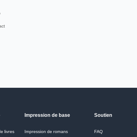
e
act
e
Impression de base
Soutien
e livres
Impression de romans
FAQ