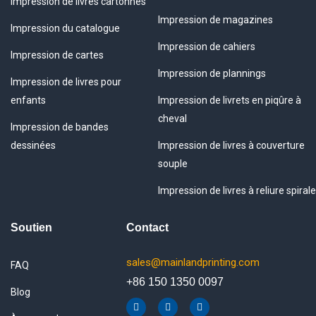
Impression de livres cartonnés
Impression de magazines
Impression du catalogue
Impression de cahiers
Impression de cartes
Impression de plannings
Impression de livres pour
enfants
Impression de livrets en piqûre à
cheval
Impression de bandes
dessinées
Impression de livres à couverture
souple
Impression de livres à reliure spirale
Soutien
Contact
sales@mainlandprinting.com
FAQ
+86 150 1350 0097
Blog
F
Y
L
a
o
i