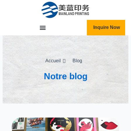
跳
至
内
容
Inquire Now
Accueil
Blog
Notre blog