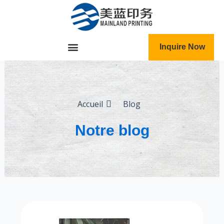
跳
至
内
容
Inquire Now
Accueil
Blog
Notre blog