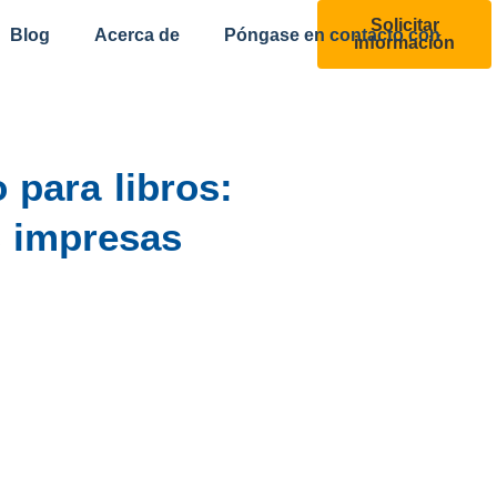
Solicitar
Blog
Acerca de
Póngase en contacto con
información
 para libros:
s impresas