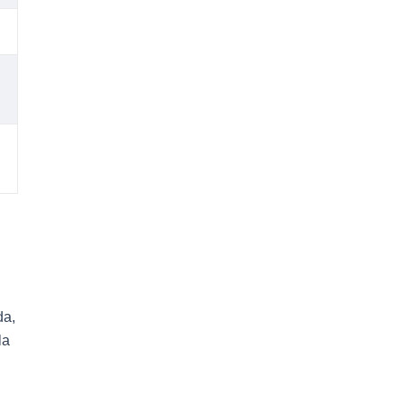
da,
la