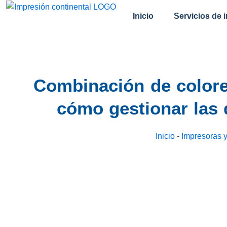
跳
Inicio
Servicios de 
至
内
容
Combinación de colores
cómo gestionar las 
Inicio
-
Impresoras y