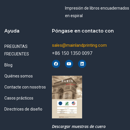
Impresión de libros encuadernados
en espiral
Ayuda
Póngase en contacto con
sales@mainlandprinting.com
PREGUNTAS
+86 150 1350 0097
FRECUENTES
F
Y
L
Blog
a
o
i
c
u
n
e
t
k
Quiénes somos
b
u
e
o
b
d
o
e
i
Contacte con nosotros
k
n
Casos prácticos
Directrices de diseño
Descargar muestras de cuero