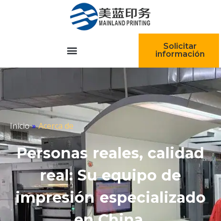
跳
至
内
容
Solicitar
información
Inicio
»
Acerca de
Personas reales, calidad
real: Su equipo de
impresión especializado
en China.