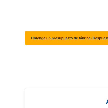
Bolsa de conferencias
.
Directo de fábrica:
Guardar
30-50%
f
✅ Personalización profunda:
Logotip
✅
MOQ bajo:
Comienza en
100 ejem
Obtenga un presupuesto de fábrica (Respuest