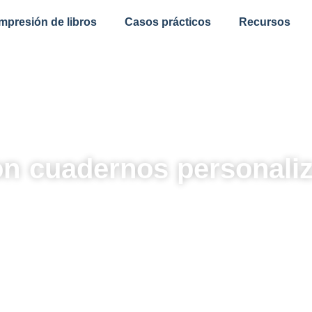
impresión de libros
Casos prácticos
Recursos
n cuadernos personaliz
a genéricos. Fabricamos
revistas corporativas con
su marca. Ideal para
Kits de incorporación de e