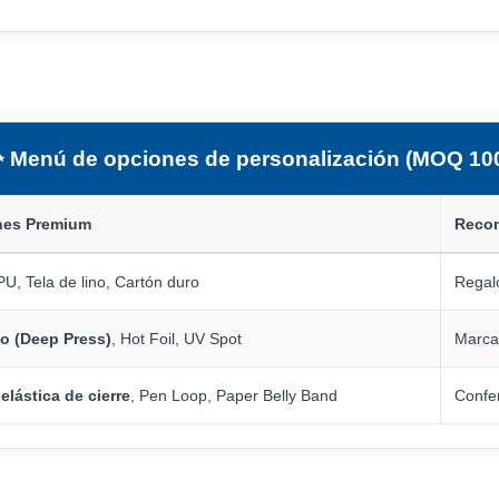
 Menú de opciones de personalización (MOQ 10
nes Premium
Recom
U, Tela de lino, Cartón duro
Regal
o (Deep Press)
, Hot Foil, UV Spot
Marca
elástica de cierre
, Pen Loop, Paper Belly Band
Confe