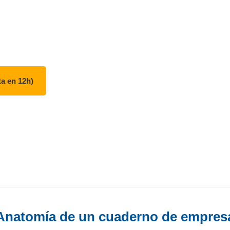
rente a las empresas de regalos.
o en folio, correas a juego con Pantone, páginas in
plares
para pedidos totalmente a medida.
a en 12h)
Anatomía de un cuaderno de empres