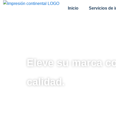
跳
Inicio
Servicios de 
至
内
容
Eleve su marca co
calidad.
Olvídese de los artículos de papelerí
personalizados según la identidad de 