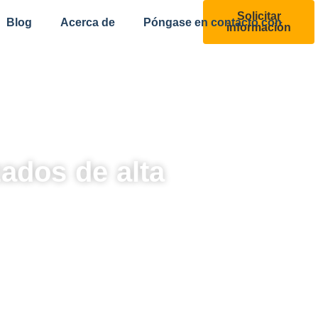
Solicitar
Blog
Acerca de
Póngase en contacto con
información
ados de alta
 calidad de galería
totalmente
mpleados
,
Regalos para clientes
y