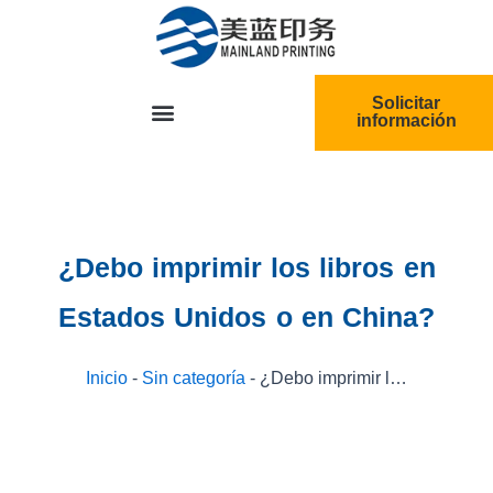
跳
至
内
容
Solicitar
información
¿Debo imprimir los libros en
Estados Unidos o en China?
Inicio
-
Sin categoría
-
¿Debo imprimir los libros en Estados Unidos o en China?